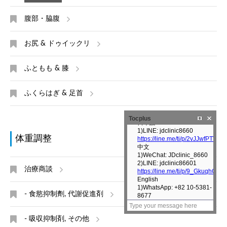
腹部・脇腹
お尻 & ドゥイックリ
ふともも & 膝
ふくらはぎ & 足首
Tocplus
体重調整
治療商談
- 食慾抑制劑, 代謝促進剤
- 吸収抑制剤, その他