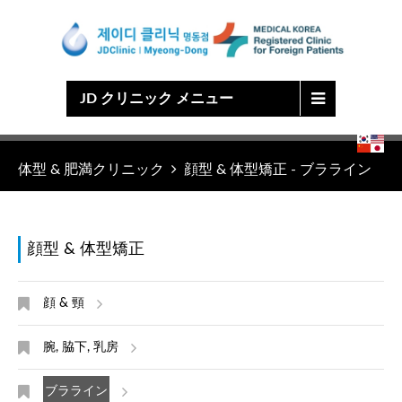
Japanese
Chinese
English
Korean
JD クリニック メニュー
体型 & 肥満クリニック
顔型 & 体型矯正 - ブラライン
顔型 & 体型矯正
顔 & 頸
腕, 脇下, 乳房
ブラライン