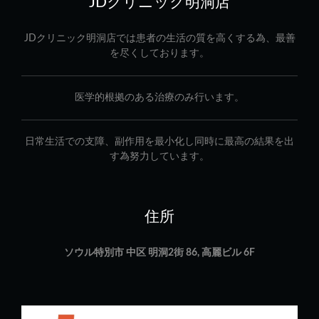
JDクリニック明洞店
JDクリニック明洞店では患者の生活の質を高くする為、最善
を尽くしております。
医学的根拠のある治療のみ行います。
日常生活での支障、副作用を最小化し同時に最高の結果を出
す為努力しています。
住所
ソウル特別市 中区 明洞2街 86, 高麗ビル 6F