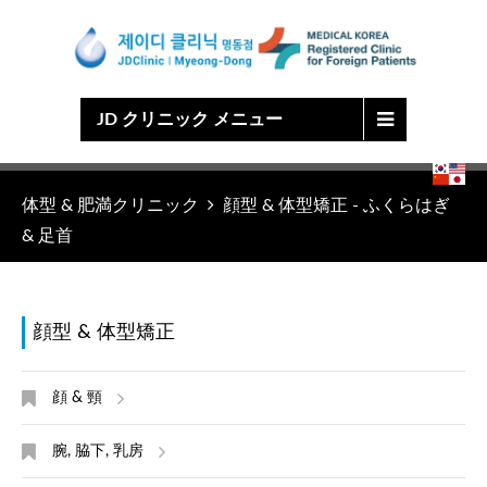
Japanese
Chinese
English
Korean
JD クリニック メニュー
体型 & 肥満クリニック
顔型 & 体型矯正 - ふくらはぎ
& 足首
顔型 & 体型矯正
顔 & 頸
腕, 脇下, 乳房