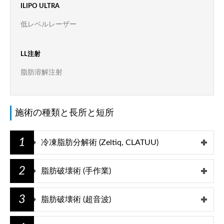
ILIPO ULTRA
低レベルレーザー
LL注射
脂肪溶解注射
施術の種類と長所と短所
1
冷凍脂肪分解術 (Zeltiq, CLATUU)
2
脂肪破壊術 (手作業)
3
脂肪破壊術 (超音波)