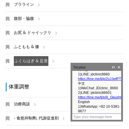
ブラライン
腹部・脇腹
お尻 & ドゥイックリ
ふともも & 膝
ふくらはぎ & 足首
Tocplus
体重調整
治療商談
- 食慾抑制劑, 代謝促進剤