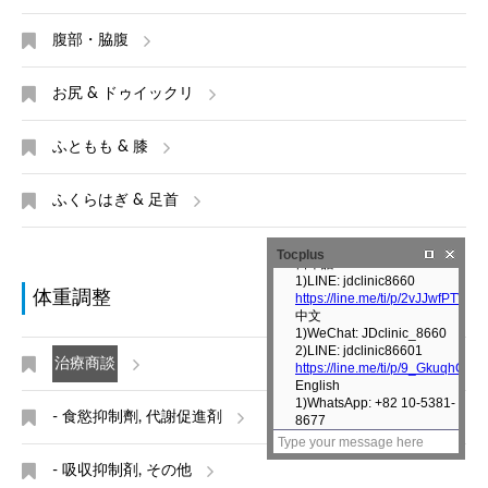
腹部・脇腹
お尻 & ドゥイックリ
ふともも & 膝
ふくらはぎ & 足首
Tocplus
体重調整
治療商談
- 食慾抑制劑, 代謝促進剤
- 吸収抑制剤, その他