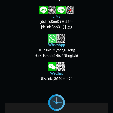
LINE
jdclinic8660 (日本語)
jdclinic86601 (中文)
WhatsApp
JD clinic Myeong-Dong
+82 10-5381-8677(English)
WeChat
JDclinic_8660 (中文)