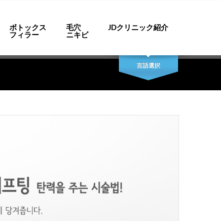
ボトックス
毛穴
JDクリニック紹介
フィラー
ニキビ
panese
Chinese
English
Korean
言語選択