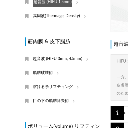
超音波 (HIFU 1.5mm)
高周波(Thermage, Density)
筋肉膜 & 皮下脂肪
超音波 
超音波 (HIFU 3mm, 4.5mm)
HIF
脂肪破壊術
一方、
皮膚
溶ける糸リフティング
のため
目の下の脂肪除去術
1
ボリューム(volume) リフティン