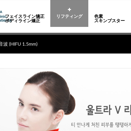
フェイスライン矯正
リフティング
色素
ボディライン矯正
スキンブスター
Ja
(HIFU 1.5mm)