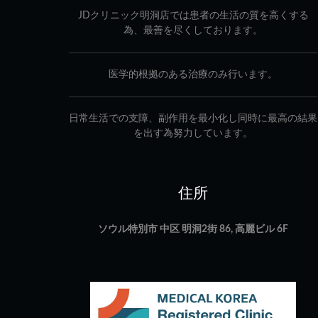
JDクリニック明洞店では患者の生活の質を高くする
為、最善を尽くしております。
医学的根拠のある治療のみ行います。
日常生活での支障、副作用を最小化し同時に最高の結果
を出す為努力しています。
住所
ソウル特別市 中区 明洞2街 86, 高麗ビル 6F