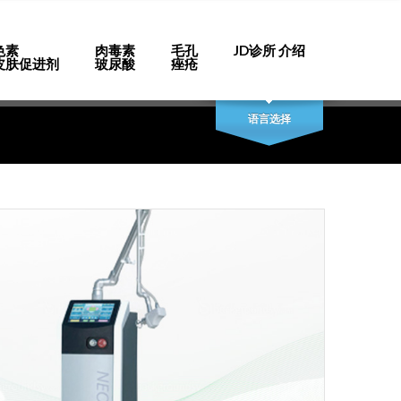
色素
肉毒素
毛孔
JD诊所 介绍
皮肤促进剂
玻尿酸
痤疮
anese
Chinese
English
Korean
语言选择