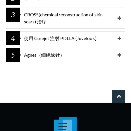
3
CROSS(chemical reconstruction of skin
scars) 治疗
4
使用 Curejet 注射 PDLLA (Juvelook)
5
Agnes（细绝缘针）